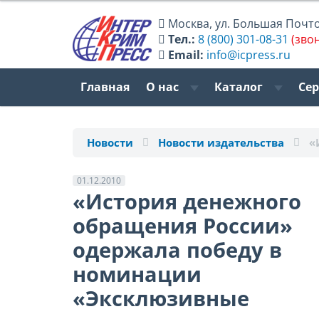
Москва
,
ул. Большая Почтов
Тел.:
8 (800) 301-08-31
(зво
Email:
info@icpress.ru
Главная
О нас
Каталог
Се
Новости
Новости издательства
«
01.12.2010
«История денежного
обращения России»
одержала победу в
номинации
«Эксклюзивные