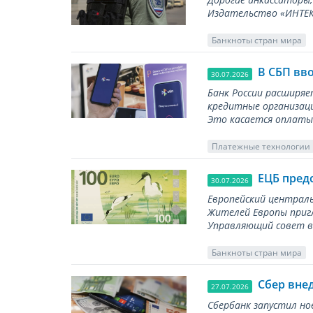
Издательство «ИНТЕКР
Банкноты стран мира
В СБП вв
30.07.2026
Банк России расширя
кредитные организаци
Это касается оплаты 
Платежные технологии
ЕЦБ пред
30.07.2026
Европейский централь
Жителей Европы приг
Управляющий совет вы
Банкноты стран мира
Сбер вне
27.07.2026
Сбербанк запустил но