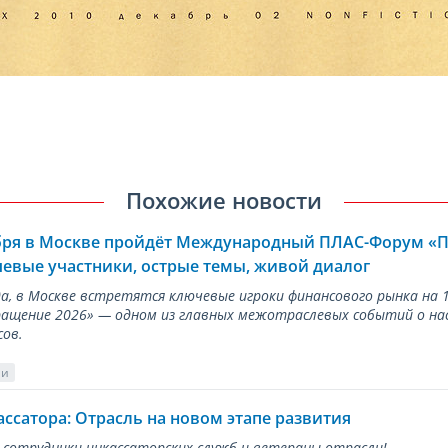
Похожие новости
ября в Москве пройдёт Международный ПЛАС-Форум «
евые участники, острые темы, живой диалог
ода, в Москве встретятся ключевые игроки финансового рынка н
ращение 2026» — одном из главных межотраслевых событий о на
сов.
ии
ассатора: Отрасль на новом этапе развития
 сотрудники инкассаторских служб и ветераны отрасли!