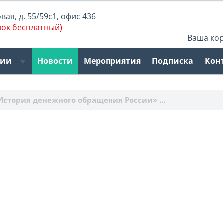
ая, д. 55/59с1, офис 436
нок бесплатный)
Ваша ко
рии
Новости
Мероприятия
Подписка
Кон
История денежного обращения России» …