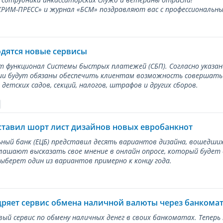
ИМ-ПРЕСС» и журнал «БСМ» поздравляют вас с профессиональным
одятся новые сервисы
ет функционал Системы быстрых платежей (СБП). Согласно указа
и будут обязаны обеспечить клиентам возможность совершать п
детских садов, секций, налогов, штрафов и других сборов.
ставил шорт лист дизайнов новых евробанкнот
ный банк (ЕЦБ) представил десять вариантов дизайна, вошедших
лашают высказать свое мнение в онлайн опросе, который будет
берет один из вариантов примерно к концу года.
дряет сервис обмена наличной валюты через банкома
вый сервис по обмену наличных денег в своих банкоматах. Тепер