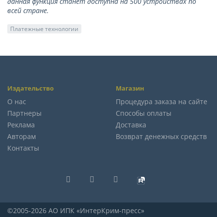
данная функция станет доступна на 500 устройствах по
всей стране.
Платежные технологии
Издательство
Магазин
О нас
Процедура заказа на сайте
Партнеры
Способы оплаты
Реклама
Доставка
Авторам
Возврат денежных средств
Контакты
©2005-2026 АО ИПК «ИнтерКрим-пресс»