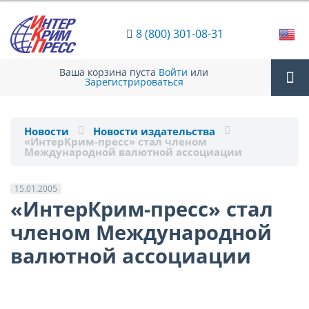
8 (800) 301-08-31
Ваша корзина пуста
Войти
или
Зарегистрироваться
Tog
Новости
Новости издательства
«ИнтерКрим-пресс» стал членом
nav
Международной валютной ассоциации
15.01.2005
«ИнтерКрим-пресс» стал
членом Международной
валютной ассоциации