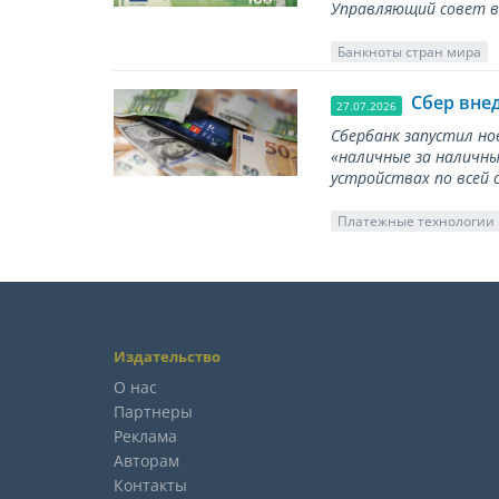
Управляющий совет вы
Банкноты стран мира
Сбер вне
27.07.2026
Сбербанк запустил но
«наличные за наличны
устройствах по всей 
Платежные технологии
Издательство
О нас
Партнеры
Реклама
Авторам
Контакты