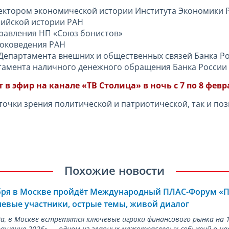
 сектором экономической истории Института Экономики РА
оссийской истории РАН
ь Правления НП «Союз бонистов»
стоковедения РАН
ерт Департамента внешних и общественных связей Банка Р
ртамента наличного денежного обращения Банка России
в эфир на канале «ТВ Столица» в ночь с 7 по 8 фев
 точки зрения политической и патриотической, так и по
Похожие новости
ября в Москве пройдёт Международный ПЛАС-Форум «
евые участники, острые темы, живой диалог
ода, в Москве встретятся ключевые игроки финансового рынка н
ращение 2026» — одном из главных межотраслевых событий о на