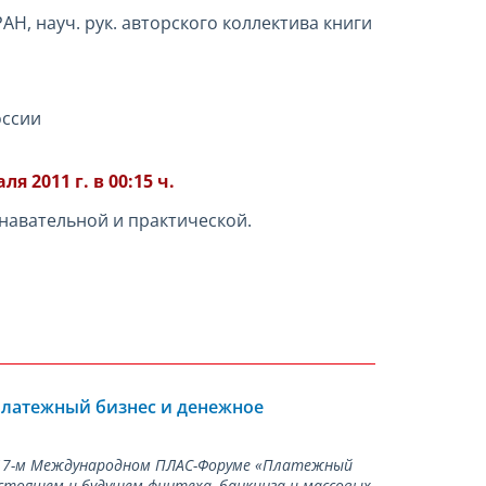
Н, науч. рук. авторского коллектива книги
оссии
раля
2011 г. в 00:15 ч.
знавательной и практической.
Платежный бизнес и денежное
а 17-м Международном ПЛАС-Форуме «Платежный
стоящем и будущем финтеха, банкинга и массовых