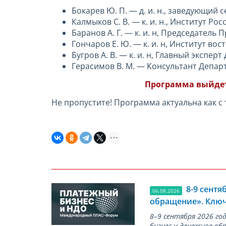
Бокарев Ю. П. — д. и. н., заведующий
Калмыков С. В. — к. и. н., Институт Р
Баранов А. Г. — к. и. н, Председател
Гончаров Е. Ю. — к. и. н, Институт во
Бугров А. В. — к. и. н, Главный эксп
Герасимов В. М. — Консультант Депа
Программа выйдет 
Не пропустите! Программа актуальна как с
8-9 сент
06.08.2026
обращение». Ключ
8–9 сентября 2026 г
бизнес и денежное об