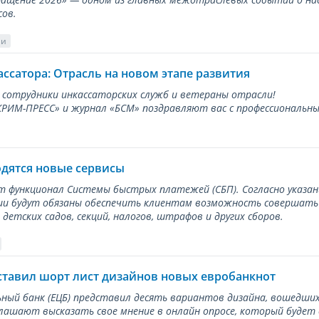
сов.
ии
ассатора: Отрасль на новом этапе развития
 сотрудники инкассаторских служб и ветераны отрасли!
ИМ-ПРЕСС» и журнал «БСМ» поздравляют вас с профессиональным
одятся новые сервисы
ет функционал Системы быстрых платежей (СБП). Согласно указа
и будут обязаны обеспечить клиентам возможность совершать п
детских садов, секций, налогов, штрафов и других сборов.
ставил шорт лист дизайнов новых евробанкнот
ный банк (ЕЦБ) представил десять вариантов дизайна, вошедших
лашают высказать свое мнение в онлайн опросе, который будет