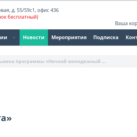
ая, д. 55/59с1, офис 436
нок бесплатный)
Ваша ко
рии
Новости
Мероприятия
Подписка
Кон
ъемка программы «Ночной молодежный …
й
та»