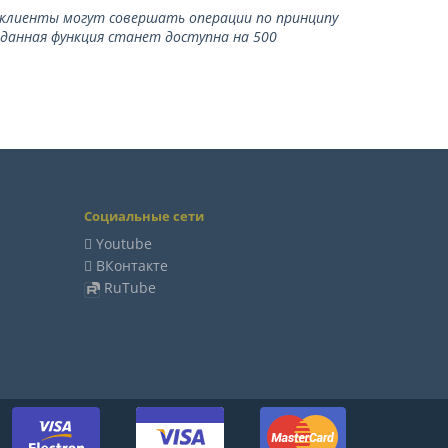
ь клиенты могут совершать операции по принципу
 данная функция станет доступна на 500
Социальные сети
Youtube
ВКонтакте
RuTube
м: