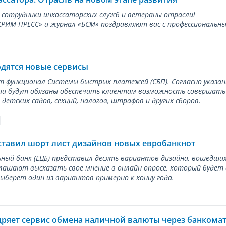
 сотрудники инкассаторских служб и ветераны отрасли!
ИМ-ПРЕСС» и журнал «БСМ» поздравляют вас с профессиональным
одятся новые сервисы
ет функционал Системы быстрых платежей (СБП). Согласно указа
и будут обязаны обеспечить клиентам возможность совершать п
детских садов, секций, налогов, штрафов и других сборов.
ставил шорт лист дизайнов новых евробанкнот
ный банк (ЕЦБ) представил десять вариантов дизайна, вошедших
лашают высказать свое мнение в онлайн опросе, который будет
берет один из вариантов примерно к концу года.
дряет сервис обмена наличной валюты через банкома