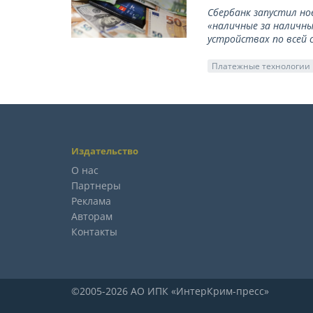
Сбербанк запустил но
«наличные за наличны
устройствах по всей 
Платежные технологии
Издательство
О нас
Партнеры
Реклама
Авторам
Контакты
©2005-2026 АО ИПК «ИнтерКрим-пресс»