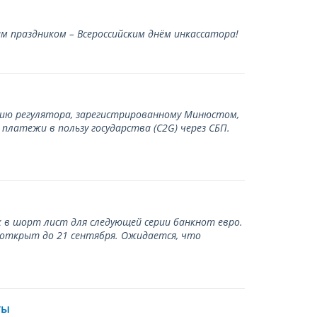
 праздником – Всероссийским днём инкассатора!
нию регулятора, зарегистрированному Минюстом,
латежи в пользу государства (С2G) через СБП.
 в шорт лист для следующей серии банкнот евро.
 открыт до 21 сентября. Ожидается, что
ты