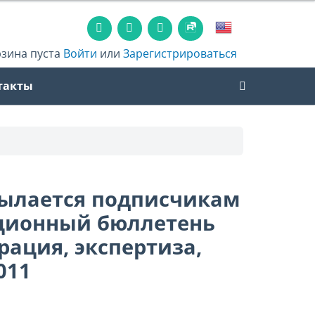
рзина пуста
Войти
или
Зарегистрироваться
такты
сылается подписчикам
ционный бюллетень
рация, экспертиза,
011