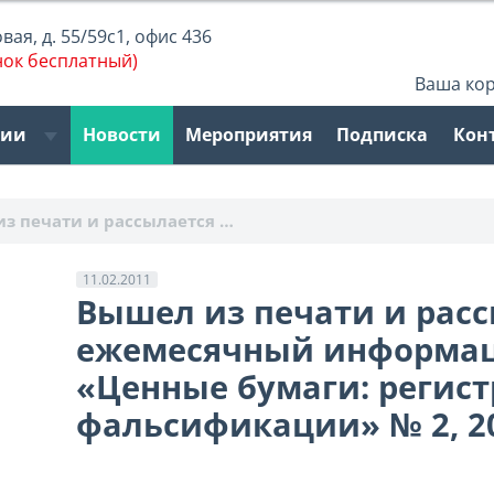
ая, д. 55/59с1, офис 436
нок бесплатный)
Ваша ко
рии
Новости
Мероприятия
Подписка
Кон
з печати и рассылается …
11.02.2011
Вышел из печати и рас
ежемесячный информа
«Ценные бумаги: регист
фальсификации» № 2, 2