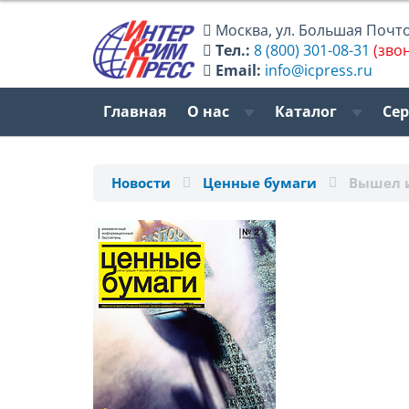
Москва
,
ул. Большая Почтов
Тел.:
8 (800) 301-08-31
(зво
Email:
info@icpress.ru
Главная
О нас
Каталог
Се
Новости
Ценные бумаги
Вышел и