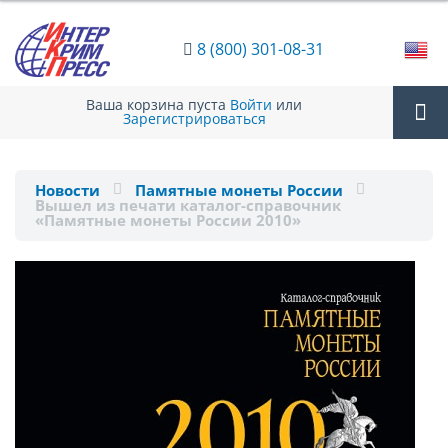
8 (800) 301-08-31
Ваша корзина пуста
Войти
или
Зарегистрироваться
Tog
Новости
Памятные монеты России
Вышел из печати каталог-справочник
nav
«Памятные монеты России 2010»