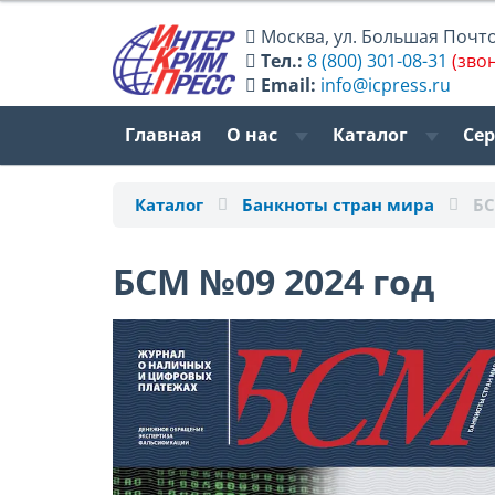
Москва
,
ул. Большая Почтов
Тел.:
8 (800) 301-08-31
(зво
Email:
info@icpress.ru
Главная
О нас
Каталог
Се
Каталог
Банкноты стран мира
БС
БСМ №09 2024 год