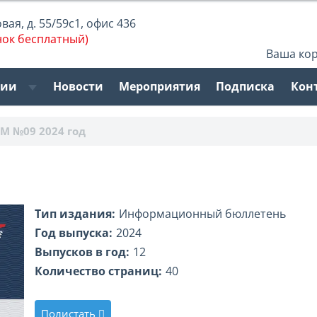
ая, д. 55/59с1, офис 436
нок бесплатный)
Ваша ко
рии
Новости
Мероприятия
Подписка
Кон
М №09 2024 год
Тип издания:
Информационный бюллетень
Год выпуска:
2024
Выпусков в год:
12
Количество страниц:
40
Полистать