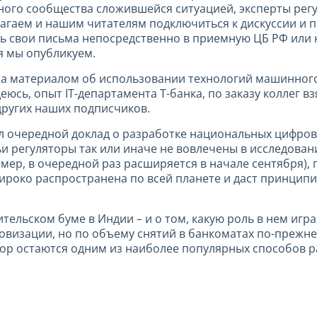
ного сообщества сложившейся ситуацией, эксперты рег
агаем и нашим читателям подключиться к дискуссии и 
 свои письма непосредственно в приемную ЦБ РФ или 
я мы опубликуем.
на материалом об использовании технологий машинного
юсь, опыт IT-департамента Т-банка, по заказу коллег в
других наших подписчиков.
 очередной доклад о разработке национальных цифровы
чьи регуляторы так или иначе не вовлечены в исследова
мер, в очередной раз расширяется в начале сентября), г
широко распространена по всей планете и даст принцип
тельском буме в Индии – и о том, какую роль в нем игр
овизации, но по объему снятий в банкоматах по-прежн
пор остаются одним из наиболее популярных способов ра