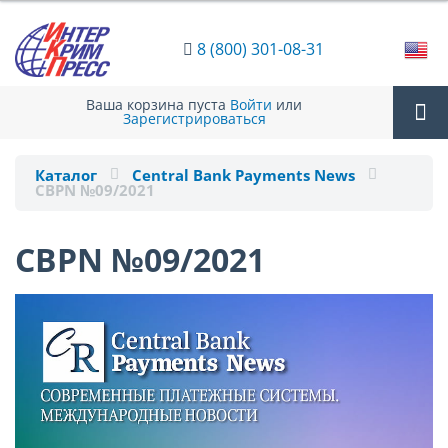
8 (800) 301-08-31
Ваша корзина пуста
Войти
или
Зарегистрироваться
Tog
Каталог
Central Bank Payments News
CBPN №09/2021
nav
CBPN №09/2021