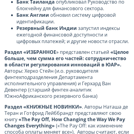
Банк Таиланда
опубликовал Руководство по
блокчейну для финансового сектора.
Банк Англии
обновил систему цифровой
идентификации.
Резервный банк Индии
запустил индексы
ежегодной финансовой доступности и
цифровых платежей; и другие новости отрасли.
Раздел «ИЗБРАННОЕ
» представлен статьей
«Целое
больше, чем сумма его частей: сотрудничество
в области регулирования инноваций в ЮАР».
Авторы: Херко Стейн (и.о. руководителя
финтехподразделения Департамента
исполнительного управления) и Герхард Ван
Девентер (старший финтех-аналитик
ЮжноАфриканского резервного банка)
Раздел «КНИЖНЫЕ НОВИНКИ»
. Авторы Наташа де
Теран и Готфрид Лейббрандт представляют свою
книгу
«
The Pay Off, How Changing the Way We Pay
Changes Everything»
(«The Pay Off: как изменение
способа оплаты меняет все»).
Авторы считают, если