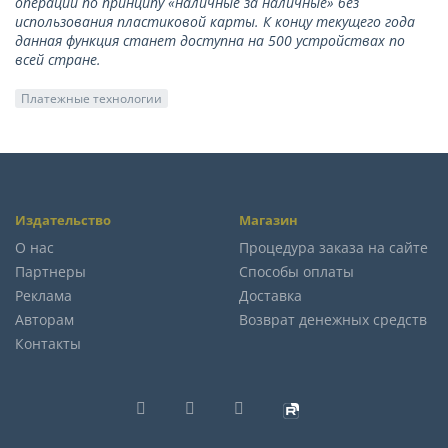
операции по принципу «наличные за наличные» без
использования пластиковой карты. К концу текущего года
данная функция станет доступна на 500 устройствах по
всей стране.
Платежные технологии
Издательство
Магазин
О нас
Процедура заказа на сайте
Партнеры
Способы оплаты
Реклама
Доставка
Авторам
Возврат денежных средств
Контакты