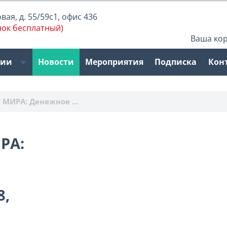
ая, д. 55/59с1, офис 436
нок бесплатный)
Ваша ко
рии
Новости
Мероприятия
Подписка
Кон
 МИРА: Денежное …
РА:
8,