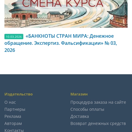
«БАНКНОТЫ СТРАН МИРА: Денежное
10.03.2026
обращение. Экспертиз. Фальсификации» № 03,
2026
Издательство
Магазин
О нас
Процедура заказа на сайте
Партнеры
Способы оплаты
Реклама
Доставка
Авторам
Возврат денежных средств
Контакты