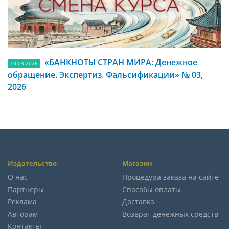
«БАНКНОТЫ СТРАН МИРА: Денежное
10.03.2026
обращение. Экспертиз. Фальсификации» № 03,
2026
Издательство
Магазин
О нас
Процедура заказа на сайте
Партнеры
Способы оплаты
Реклама
Доставка
Авторам
Возврат денежных средств
Контакты