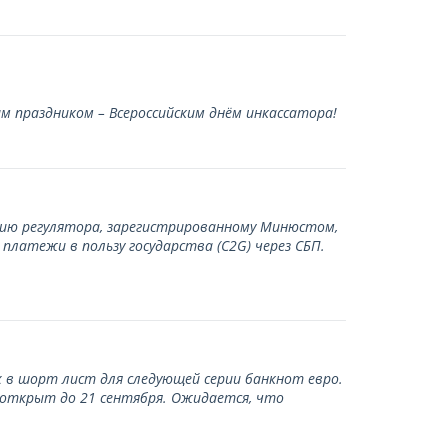
 праздником – Всероссийским днём инкассатора!
нию регулятора, зарегистрированному Минюстом,
латежи в пользу государства (С2G) через СБП.
 в шорт лист для следующей серии банкнот евро.
 открыт до 21 сентября. Ожидается, что