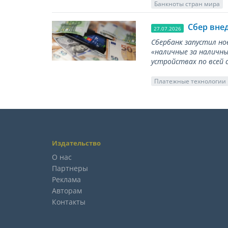
Банкноты стран мира
Сбер вне
27.07.2026
Сбербанк запустил но
«наличные за наличны
устройствах по всей 
Платежные технологии
Издательство
О нас
Партнеры
Реклама
Авторам
Контакты