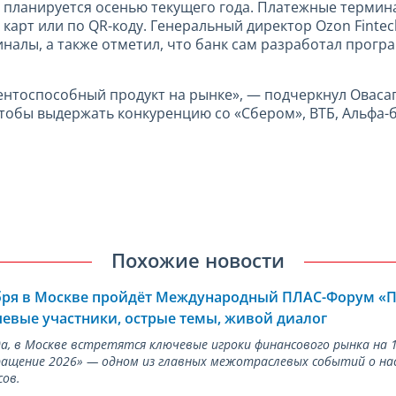
 планируется осенью текущего года. Платежные термин
карт или по QR-коду. Генеральный директор Ozon Fintech
налы, а также отметил, что банк сам разработал прогр
нтоспособный продукт на рынке», — подчеркнул Овасап
тобы выдержать конкуренцию со «Сбером», ВТБ, Альфа-б
Похожие новости
ября в Москве пройдёт Международный ПЛАС-Форум «
евые участники, острые темы, живой диалог
ода, в Москве встретятся ключевые игроки финансового рынка н
ращение 2026» — одном из главных межотраслевых событий о на
сов.