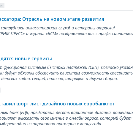
ии
ассатора: Отрасль на новом этапе развития
 сотрудники инкассаторских служб и ветераны отрасли!
ИМ-ПРЕСС» и журнал «БСМ» поздравляют вас с профессиональным
одятся новые сервисы
ет функционал Системы быстрых платежей (СБП). Согласно указа
и будут обязаны обеспечить клиентам возможность совершать п
детских садов, секций, налогов, штрафов и других сборов.
ставил шорт лист дизайнов новых евробанкнот
ный банк (ЕЦБ) представил десять вариантов дизайна, вошедших
лашают высказать свое мнение в онлайн опросе, который будет
берет один из вариантов примерно к концу года.