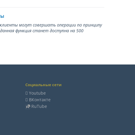
ты
ь клиенты могут совершать операции по принципу
 данная функция станет доступна на 500
Социальные сети
Youtube
ВКонтакте
RuTube