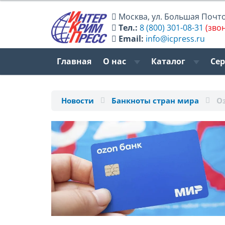
Москва
,
ул. Большая Почтов
Тел.:
8 (800) 301-08-31
(зво
Email:
info@icpress.ru
Главная
О нас
Каталог
Се
Новости
Банкноты стран мира
О