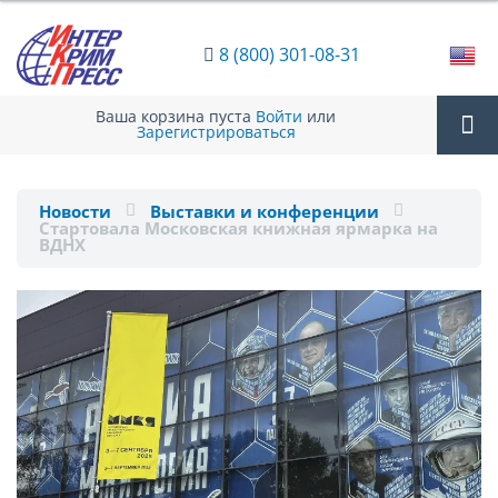
8 (800) 301-08-31
Ваша корзина пуста
Войти
или
Зарегистрироваться
Tog
Новости
Выставки и конференции
Стартовала Московская книжная ярмарка на
nav
ВДНХ