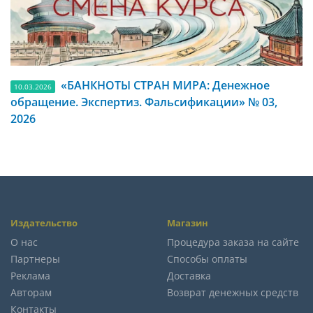
«БАНКНОТЫ СТРАН МИРА: Денежное
10.03.2026
обращение. Экспертиз. Фальсификации» № 03,
2026
Издательство
Магазин
О нас
Процедура заказа на сайте
Партнеры
Способы оплаты
Реклама
Доставка
Авторам
Возврат денежных средств
Контакты