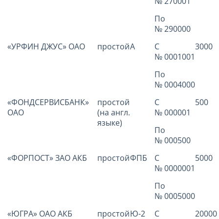
№ 270001
По
№ 290000
«УРФИН ДЖУС» ОАО
простой
А
С
3000
№ 0001001
По
№ 0004000
«ФОНДСЕРВИСБАНК»
простой
С
500
ОАО
(на англ.
№ 000001
языке)
По
№ 000500
«ФОРПОСТ» ЗАО АКБ
простой
ФПБ
С
5000
№ 0000001
По
№ 0005000
«ЮГРА» ОАО АКБ
простой
Ю-2
С
20000