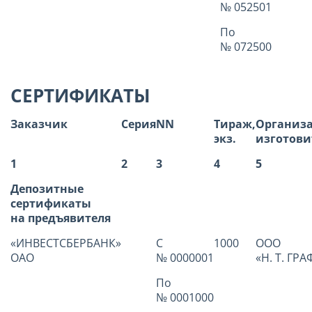
№ 052501
По
№ 072500
СЕРТИФИКАТЫ
Заказчик
Серия
NN
Тираж,
Организа
экз.
изготови
1
2
3
4
5
Депозитные
сертификаты
на предъявителя
«ИНВЕСТСБЕРБАНК»
С
1000
ООО
ОАО
№ 0000001
«Н. Т. ГРА
По
№ 0001000