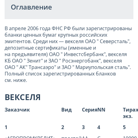
Оглавление
В апреле 2006 года ФНС РФ были зарегистрированы
бланки ценных бумаг крупных российских
эмитентов. Среди них — векселя ОАО " Северсталь",
депозитные сертификаты (именные и
на предъявителя) ОАО " Инвестсбербанк", векселя
КБ ОАО " Зенит" и ЗАО " Росэнергобанк", векселя
ОАО " АК" Трансаэро" и ЗАО " Мариупольская сталь".
Полный список зарегистрированных бланков
см. ниже.
ВЕКСЕЛЯ
Заказчик
Вид
Серия
NN
Тира
экз.
1
2
3
4
5