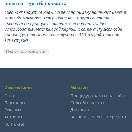
валюты через банкоматы
Сбербанк запустил новый сервис по обмену наличных денег в
своих банкоматах. Теперь клиенты могут совершать
операции по принципу «наличные за наличные» без
использования пластиковой карты. К концу текущего года
данная функция станет доступна на 500 устройствах по
всей стране.
Платежные технологии
Издательство
Магазин
О нас
Процедура заказа на сайте
Партнеры
Способы оплаты
Реклама
Доставка
Авторам
Возврат денежных средств
Контакты