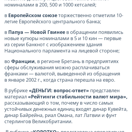
номиналами в 200, 500 и 1000 кетсалей;
в
Европейском союзе
торжественно отметили 10-
летие Европейского центрального банка;
в
Папуа — Новой Гвинее
в обращении появились
новые купюры номиналами в 5 и 10 кин — первые
из серии банкнот с изображением здания
Национального парламента на лицевой стороне;
во
Франции
, в регионе Бретань в предприятиях
сферы обслуживания можно расплачиваться
франками — валютой, выведенной из обращения
в январе 2002 г., когда страна перешла на евро.
В рубрике
«ДЕНЬГИ: вопрос-ответ»
представлен
материал
«Рейтинги стабильности валют мира»,
рассказывающий о том, почему в число самых
устойчивых денежных единиц входят динар Кувейта,
динар Байрейна, риал Омана, лат Латвии и фунт
стерлингов Великобритании.
В рубрике
«КОРОТКО»
представлена оперативная