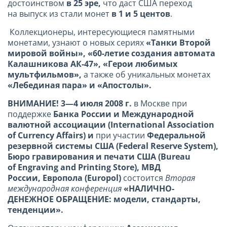
достоинством
в 25 эре,
что даст США переход
на выпуск из стали монет
в 1 и 5 центов
.
Коллекционеры, интересующиеся памятными
монетами, узнают о новых сериях
«Танки Второй
мировой войны», «60-летие создания автомата
Калашникова АК-47», «Герои любимых
мультфильмов»,
а также об уникальных монетах
«Лебединая пара» и «Апостолы».
ВНИМАНИЕ! 3—4 июля 2008 г.
в Москве при
поддержке
Банка России и Международной
валютной ассоциации (International Association
of Currency Affairs) и
при участии
Федеральной
резервной системы США (Federal Reserve System),
Бюро гравирования и печати США (Bureau
of Engraving and Printing Store), МВД
России, Европола (Europol)
состоится
Вторая
международная конференция
«НАЛИЧНО-
ДЕНЕЖНОЕ ОБРАЩЕНИЕ: модели, стандарты,
тенденции».