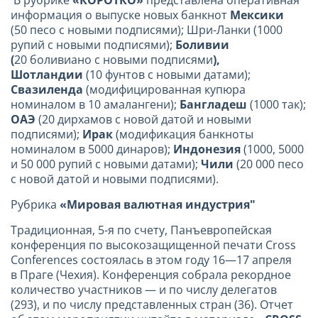
информация о выпуске новых банкнот
Мексики
(50 песо с новыми подписями); Шри-Ланки (1000
рупий с новыми подписями);
Боливии
(
20 боливиано с новыми подписями
),
Шотландии
(10 фунтов с новыми датами);
Свазиленда
(модифицированная купюра
номиналом в 10 амалангени);
Бангладеш
(1000 так);
ОАЭ
(20 дирхамов с новой датой и новыми
подписями);
Ирак
(модификация банкноты
номиналом в 5000 динаров);
Индонезия
(1000, 5000
и 50 000 рупий с новыми датами);
Чили
(20 000 песо
с новой датой и новыми подписями).
Рубрика
«Мировая валютная индустрия"
Традиционная, 5-я по счету, Панъевропейская
конференция по высокозащищенной печати Cross
Conferences состоялась в этом году 16—17 апреля
в Праге (Чехия). Конференция собрала рекордное
количество участников — и по числу делегатов
(293), и по числу представленных стран (36). Отчет