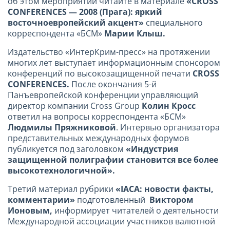
об этом мероприятии читайте в материале
«
CROSS
CONFERENCES
— 2008 (Прага): яркий
восточноевропейский акцент»
специального
корреспондента «БСМ»
Марии Клыш.
Издательство «ИнтерКрим-пресс» на протяжении
многих лет выступает информационным спонсором
конференций по высокозащищенной печати
CROSS
CONFERENCES
.
После окончания
5-й
Панъевропейской конференции управляющий
директор компании Cross Group
Колин Кросс
ответил на вопросы корреспондента «БСМ»
Людмилы Пряжниковой
. Интервью организатора
представительных международных форумов
публикуется под заголовком
«Индустрия
защищенной полиграфии становится все более
высокотехнологичной».
Третий материал рубрики
«
IACA
: новости факты,
комментарии»
подготовленный
Виктором
Ионовым,
информирует читателей о деятельности
Международной ассоциации участников валютной