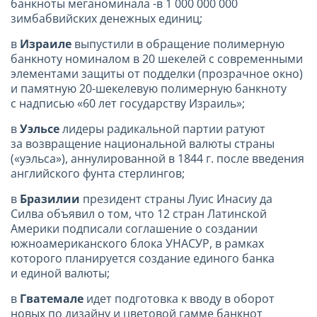
банкноты меганоминала -в 1 000 000 000
зимбабвийских денежных единиц;
в
Израиле
выпустили в обращение полимерную
банкноту номиналом в 20 шекелей с современными
элементами защиты от подделки (прозрачное окно)
и памятную 20-шекелевую полимерную банкноту
с надписью «60 лет государству Израиль»;
в
Уэльсе
лидеры радикальной партии ратуют
за возвращение национальной валюты страны
(«уэльса»), аннулированной в 1844 г. после введения
английского фунта стерлингов;
в
Бразилии
президент страны Луис Инасиу да
Силва объявил о том, что 12 стран Латинской
Америки подписали соглашение о создании
южноамериканского блока УНАСУР, в рамках
которого планируется создание единого банка
и единой валюты;
в
Гватемале
идет подготовка к вводу в оборот
новых по дизайну и цветовой гамме банкнот