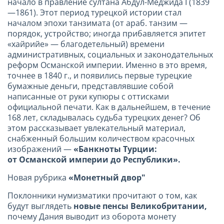
начало в правление султана Абдул-Меджида I (1839
—1861). Этот период турецкой истории стал
началом эпохи танзимата (от араб. танзим —
порядок, устройство; иногда прибавляется эпитет
«хайрийе» — благодетельный) времени
административных, социальных и законодательных
реформ Османской империи. Именно в это время,
точнее в 1840 г., и появились первые турецкие
бумажные деньги, представлявшие собой
написанные от руки купюры с оттисками
официальной печати. Как в дальнейшем, в течение
168 лет, складывалась судьба турецких денег? Об
этом рассказывает увлекательный материал,
снабженный большим количеством красочных
изображений —
«Банкноты Турции:
от Османской империи до Республики».
Новая рубрика
«Монетный двор"
Поклонники нумизматики прочитают о том, как
будут выглядеть
новые пенсы Великобритании,
почему
Дания выводит из оборота монету