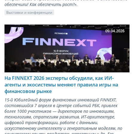
обеспечили! Как обеспечить рост?».
Выставки и конференции
09.04.2026
На FINNEXT 2026 эксперты обсудили, как ИИ-
агенты и экосистемы меняют правила игры на
финансовом рынке
15-й Юбилейный форум финансовых инноваций FINNEXT,
состоявшийся 7 апреля в Центре событий РБК, привлек
более 1000 участников — директоров по инновациям,
технологиям, стратегиям развития, ИТ-архитектуре,
цифровой трансформации, работе с данными,
искусственному интеллекту и генеративным моделям, по
клиентскому опыту, продуктам, маркетингу и др. Его…