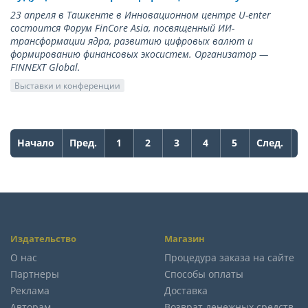
23 апреля в Ташкенте в Инновационном центре U-enter
состоится Форум FinCore Asia, посвященный ИИ-
трансформации ядра, развитию цифровых валют и
формированию финансовых экосистем. Организатор —
FINNEXT Global.
Выставки и конференции
Начало
Пред.
1
2
3
4
5
След.
К
Издательство
Магазин
О нас
Процедура заказа на сайте
Партнеры
Способы оплаты
Реклама
Доставка
Авторам
Возврат денежных средств