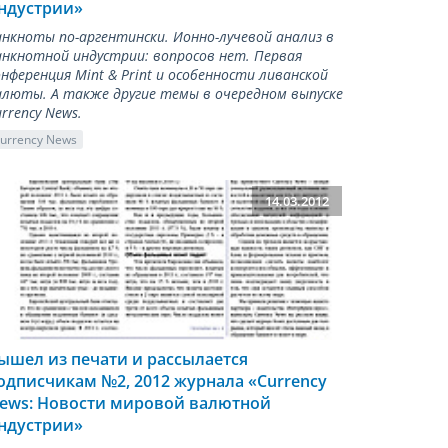
ндустрии»
анкноты по-аргентински. Ионно-лучевой анализ в
анкнотной индустрии: вопросов нет. Первая
онференция Mint & Print и особенности ливанской
алюты. А также другие темы в очередном выпуске
rrency News.
urrency News
14.03.2012
ышел из печати и рассылается
одписчикам №2, 2012 журнала «Сurrency
ews: Новости мировой валютной
ндустрии»