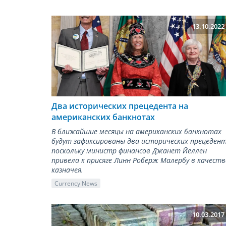
13.10.2022
Два исторических прецедента на
американских банкнотах
В ближайшие месяцы на американских банкнотах
будут зафиксированы два исторических прецедент
поскольку министр финансов Джанет Йеллен
привела к присяге Линн Роберж Малербу в качеств
казначея.
Currency News
10.03.2017