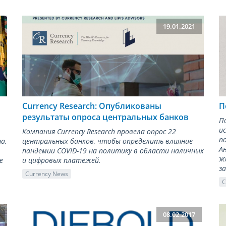
19.01.2021
Currency Research: Опубликованы
П
результаты опроса центральных банков
П
и
Компания Currency Research провела опрос 22
п
а,
центральных банков, чтобы определить влияние
А
пандемии COVID-19 на политику в области наличных
ж
е
и цифровых платежей.
з
Currency News
C
08.02.2017