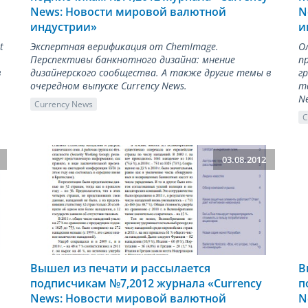
News: Новости мировой валютной
N
индустрии»
и
t
Экспертная верификация от ChemImage.
О
Перспективы банкнотного дизайна: мнение
п
в
дизайнерского сообщества. А также другие темы в
г
очередном выпуске Currency News.
т
N
Currency News
C
03.08.2012
Вышел из печати и рассылается
В
подписчикам №7,2012 журнала «Сurrency
п
News: Новости мировой валютной
N