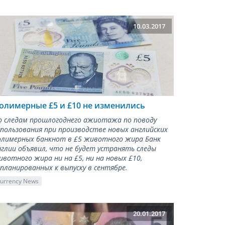
10.03.2017
олимерные £5 и £10 не изменились
о следам прошлогоднего ажиотажа по поводу
спользования при производстве новых английских
олимерных банкнот в £5 животного жира Банк
нглии объявил, что не будет устранять следы
ивотного жира ни на £5, ни на новых £10,
апланированных к выпуску в сентябре.
urrency News
20.01.2017