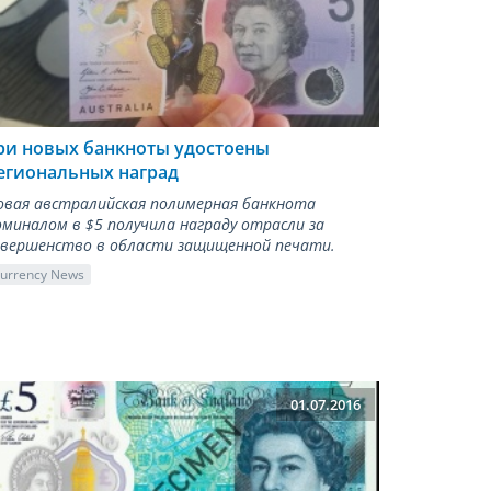
ри новых банкноты удостоены
егиональных наград
овая австралийская полимерная банкнота
оминалом в $5 получила награду отрасли за
овершенство в области защищенной печати.
urrency News
01.07.2016