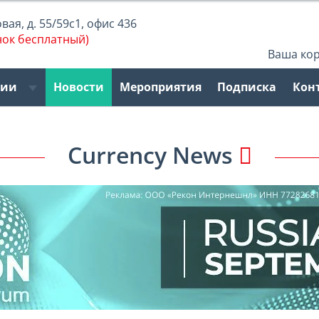
ая, д. 55/59с1, офис 436
нок бесплатный)
Ваша ко
рии
Новости
Мероприятия
Подписка
Кон
Currency News