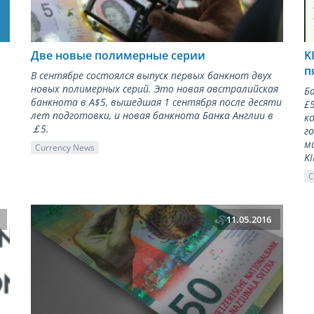
Две новые полимерные серии
K
п
В сентябре состоялся выпуск первых банкнот двух
новых полимерных серий. Это новая австралийская
Б
банкнота в A$5, вышедшая 1 сентября после десяти
£
лет подготовки, и новая банкнота Банка Англии в
к
￡5.
г
м
Currency News
K
C
11.05.2016