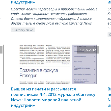
индустрии»
и
Oberthur ведет переговоры о приобретении Radeče
Б
Papir. Какие защитные элементы работают?
б
о
Ответ дает когнитивная нейронаука. А также
к
другие темы в очередном выпуске Currency News.
в
Cu
Currency News
C
10.05.2012
Вышел из печати и рассылается
В
подписчикам №4, 2012 журнала «Сurrency
п
News: Новости мировой валютной
N
индустрии»
и