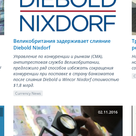
Великобритания задерживает слияние
Т
Diebold Nixdorf
р
Управление по конкуренции и рынкам (CMA),
Н
антитрестовая служба Великобритании,
н
и
предложило ряд способов избежать сокращения
с
конкуренции при поставке в страну банкоматов
C
после слияния Diebold и Wincor Nixdorf стоимостью
$1,8 млрд.
Currency News
02.11.2016