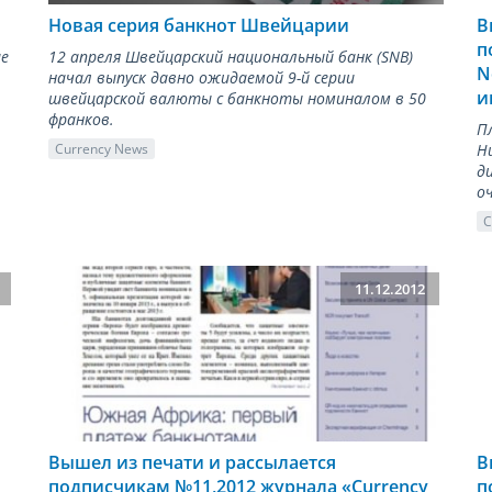
Новая серия банкнот Швейцарии
В
п
ие
12 апреля Швейцарский национальный банк (SNB)
N
начал выпуск давно ожидаемой 9-й серии
и
швейцарской валюты с банкноты номиналом в 50
франков.
П
Н
Currency News
д
о
C
11.12.2012
Вышел из печати и рассылается
В
подписчикам №11,2012 журнала «Сurrency
п