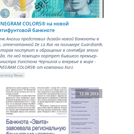
INEGRAM COLORS® на новой
ятифунтовой банкноте
анк Англии представил дизайн новой банкноты в
5, отпечатанной De La Rue на полимере Guardian®,
оторая поступит в обращение в сентябре этого
ода. На ней помещен портрет бывшего премьер-
инистра Уинстона Черчилля и впервые в мире -
INEGRAM COLORS® от компании Kurz.
urrency News
12.09.2013