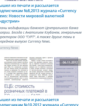
ышел из печати и рассылается
одписчикам №8,2013 журнала «Сurrency
ews: Новости мировой валютной
ндустрии»
ланы модификации банкнот Центрального банка
игерии. Беседа с Анатолием Клубанем, генеральным
иректором ООО "ГУРТ". А также другие темы в
чередном выпуске Currency News.
urrency News
06.11.2012
ышел из печати и рассылается
одписчикам №10,2012 журнала «Сurrency