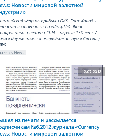
ews: Новости мировой валютной
ндустрии»
лимпийский удар по прибыли G4S. Банк Канады
риносит извинения за дизайн $100. Бюро
равирования и печати США – первые 150 лет. А
акже другие темы в очередном выпуске Currency
ews.
urrency News
12.07.2012
ышел из печати и рассылается
одписчикам №6,2012 журнала «Сurrency
ews: Новости мировой валютной